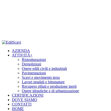
AZIENDA
ATTIVITÁ
+
Ristrutturazioni
Demolizioni
Opere edili civili e industriali
Pavimentazioni
Scavi e movimento terra
Lavori stradali e bitumature
Recupero rifiuti e produzione inerti
Opere idrauliche e di urbanizzazione
CERTIFICAZIONI
DOVE SIAMO
CONTATTI
HOME