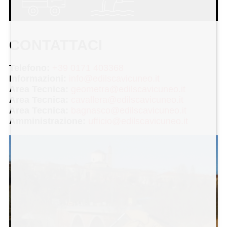
CONTATTACI
Telefono:
+39 0171 403368
Informazioni:
info@edilscavicuneo.it
Area Tecnica:
geometra@edilscavicuneo.it
Area Tecnica:
cavallera@edilscavicuneo.it
Area Tecnica:
bagnasco@edilscavicuneo.it
Amministrazione:
ufficio@edilscavicuneo.it