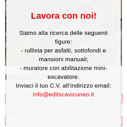
Lavora con noi!
Siamo alla ricerca delle seguenti
figure:
- rullista per asfalti, sottofondi e
mansioni manuali;
- muratore con abilitazione mini-
INVIACI UNA EMAIL
escavatore.
Inviaci il tuo C.V. all’indirizzo email:
Nome
info@edilscavicuneo.it
Azienda (facoltativo):
Email