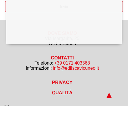
DOVE SIAMO
Via Margarita, 25
12100 Cuneo
CONTATTI
Telefono:
+39 0171 403368
Informazioni:
info@edilscavicuneo.it
PRIVACY
▲
QUALITÀ
EDILSCAVI S.r.l. - Via Margarita, 25 - 12100 Cuneo –
CF/PI 00658180047