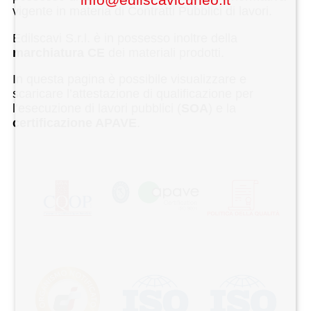
vigente in materia di Contratti Pubblici di lavori.
Edilscavi S.r.l. è in possesso inoltre della
marchiatura CE
dei materiali prodotti.
In questa pagina è possibile visualizzare e
scaricare l’attestazione di qualificazione per
l’esecuzione di lavori pubblici (
SOA
) e la
certificazione APAVE
.