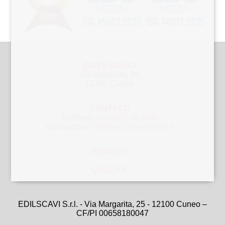
DOVE SIAMO
Via Margarita, 25
12100 Cuneo
CONTATTI
Telefono:
+39 0171 403368
Informazioni:
info@edilscavicuneo.it
PRIVACY
QUALITÀ
EDILSCAVI S.r.l. - Via Margarita, 25 - 12100 Cuneo –
CF/PI 00658180047