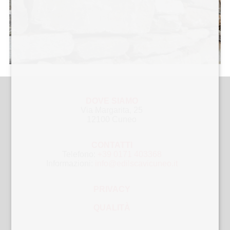
DOVE SIAMO
Via Margarita, 25
12100 Cuneo
CONTATTI
Telefono:
+39 0171 403368
Informazioni:
info@edilscavicuneo.it
PRIVACY
QUALITÀ