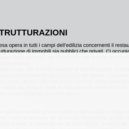
STRUTTURAZIONI
esa opera in tutti i campi dell’edilizia concernenti il resta
trutturazione di immobili sia pubblici che privati. Ci occup
stauro delle facciate, del rifacimento tetti e delle decorazi
e che esterne.
 Edil-Scavi, con il nostro servizio di ristrutturazioni, punt
iena soddisfazione di ogni esigenza del cliente. Possiam
re senza alcuna difficoltà anche lavori di ultima generaz
 siamo da sempre rivolti al rinnovamento delle tecniche
tecnologie applicate al nostro lavoro.
progettazione alla gestione delle pratiche edilizie legate a
enti, come la richiesta dei permessi, l’intervento di Edil-S
tutte le aree di interesse del servizio offerto, in modo da