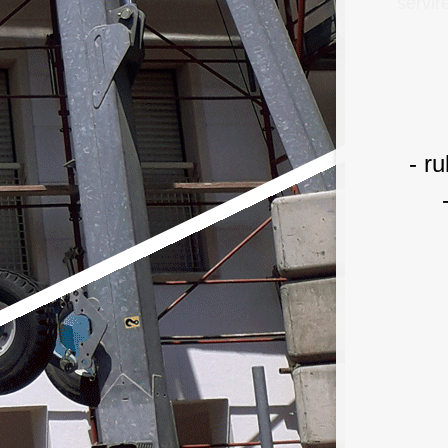
servir
- ru