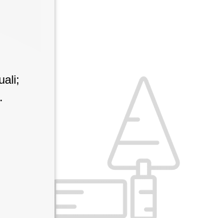
uali;
.