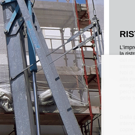
RI
L’impr
la ris
del re
intern
Noi di
alla p
esegui
perché
delle 
Dalla 
interv
copre 