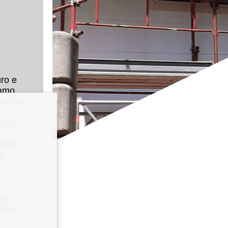
uro e
iamo
oni sia
iamo
o
ione,
 e
gli
cavi