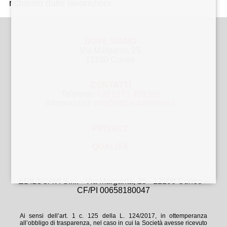
richiesto dalle lavorazioni
DOVE SIAMO
Via Margarita, 25
12100 Cuneo
CONTATTI
Telefono:
+39 0171 403368
Informazioni:
info@edilscavicuneo.it
PRIVACY
QUALITÀ
EDILSCAVI S.r.l. - Via Margarita, 25 - 12100 Cuneo –
CF/PI 00658180047
Ai sensi dell’art. 1 c. 125 della L. 124/2017, in ottemperanza
all’obbligo di trasparenza, nel caso in cui la Società avesse ricevuto