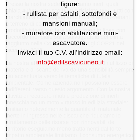
figure:
Presso la nostra sede produciamo inerti quali
ghiaia 40/60, pietrisco 0/30 e riciclato 0/60, tutti con
- rullista per asfalti, sottofondi e
marchiatura CE. Disponiamo inoltre di tout-venant
mansioni manuali;
e terreno di coltivo, anche vagliato. I
prodotti/sistemi per fare strada sono in linea con
- muratore con abilitazione mini-
l’accordo mondiale sulla salvaguardia del clima
escavatore.
raggiunto nella Conferenza di Parigi COP21 del
dicembre 2015.
Inviaci il tuo C.V. all’indirizzo email:
info@edilscavicuneo.it
La nostra attenzione e interesse verso il riutilizzo di
materiale di scarto deriva da una sensibilità sempre
più accentuata verso le tematiche di tutela
ambientale. Come azienda non possiamo essere
indifferenti verso questo argomento. Con la nostra
attività di recupero rifiuti e produzione di inerti
inneschiamo un moto virtuoso in edilizia stradale:
limitiamo notevolmente la quantità di materiale
inerte in ingresso nelle discariche riduciamo lo
sfruttamento delle risorse non rinnovabili del
territorio eseguiamo meno trattamenti dal forte
impatto ambientale limitiamo il consumo energetico