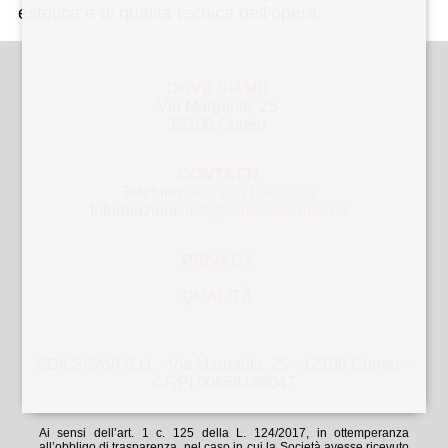
estetica e di qualità tecnica dell’opera.
DOVE SIAMO
Via Margarita, 25
12100 Cuneo
CONTATTI
Telefono:
+39 0171 403368
Informazioni:
info@edilscavicuneo.it
PRIVACY
QUALITÀ
EDILSCAVI S.r.l. - Via Margarita, 25 - 12100 Cuneo –
CF/PI 00658180047
Ai sensi dell’art. 1 c. 125 della L. 124/2017, in ottemperanza
all’obbligo di trasparenza, nel caso in cui la Società avesse ricevuto