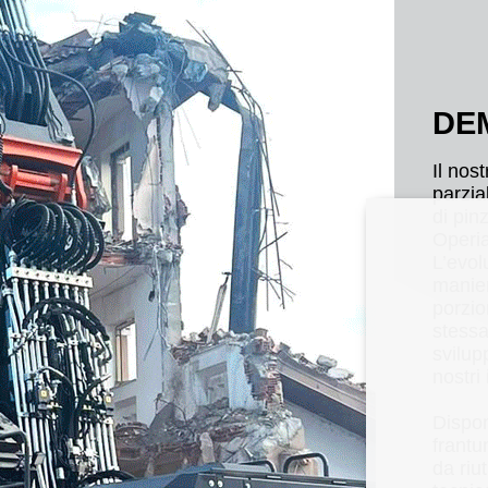
DE
Il nos
parzia
di pin
Operia
L’evol
manier
porzio
stessa
svilup
nostri
Dispon
frantu
da riu