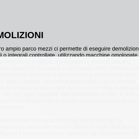
MOLIZIONI
tro ampio parco mezzi ci permette di eseguire demolizion
li o integrali controllate, utilizzando macchine omologate
ze demolitrici e cesoie, frantumatori e martelli idraulici.
mo sempre in sicurezza e nel rispetto delle normative vi
uzione delle tecniche di demolizione ci permette di agire 
a poco invasiva, concentrandoci anche solo su piccole
ni di strutture senza creare danni o micro lesioni alle part
 che non sono soggette alla demolizione in atto: il nostr
po tecnico ci consente di essere sempre precisi e sicuri i
 intervento.
iamo inoltre del frantoio mobile autorizzato per la
mazione in loco delle macerie derivanti dalle demolizioni
tilizzare il frantumato come materiale da riempimento. Q