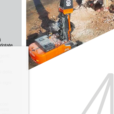
i
 dotate
genti.
in
i della
o
n ogni
 così
uesta